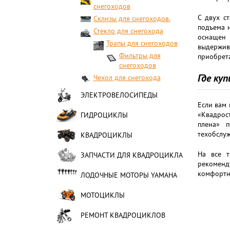
снегоходов
С двух с
Склизы для снегоходов.
подъема н
Стекло для снегохода
оснащен 
Трапы для снегоходов
выдержив
Фильтры для
приобрета
снегоходов
Где ку
Чехол для снегохода
ЭЛЕКТРОВЕЛОСИПЕДЫ
Если вам 
«Квадрос
ГИДРОЦИКЛЫ
плена» 
техобслуж
КВАДРОЦИКЛЫ
На все т
ЗАПЧАСТИ ДЛЯ КВАДРОЦИКЛА
рекоменд
комфортн
ЛОДОЧНЫЕ МОТОРЫ YAMAHA
МОТОЦИКЛЫ
РЕМОНТ КВАДРОЦИКЛОВ