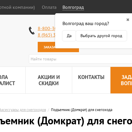
ортной компании)
Оплата
Волгоград
✖
Волгоград ваш город?
Работаем без в
8-800-301-50-58
Наша почта:
89
8 (965) 318-34-38
Да
Выбрать другой город
ЗАКАЗАТЬ ЗВОНОК
ОЛА
АКЦИИ И
КОНТАКТЫ
ЗАД
АЛИСТ
СКИДКИ
ВОП
Аксессуары для снегоходов
/
Подъемник (Домкрат) для снегохода
ъемник (Домкрат) для снег