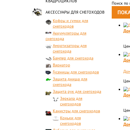
КВАДРОЦИКЛОВ
Поиск по
АКСЕССУАРЫ ДЛЯ СНЕГОХОДОВ
Кофры и сумки для
снегоходов
Дом
Аккумуляторы для
снегохода
Амортизаторы для
Цен
снегохода
Бампер для снегохода
Дом
Вариатор
Дом
Гусеницы для снегоходов
Защита днища для
Цен
снегохода
Защита рук для снегохода
Дом
Зеркала для
снегоходов
Цен
Канистры для снегоходов
Коньки для
снегоходов
Дом