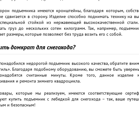
торон подъемника имеются кронштейны, благодаря которым, собств
е сдвигается в сторону. Изделие способно поднимать технику на в
специальной стойкой из нержавеющей высококачественной стали
ать груз до нескольких сотен килограмм. Так, например, подъемни
ет размеры, которые позволяют без труда возить его с собой.
пить домкрат для снегохода?
понадобился недорогой подъемник высокого качества, обратите вним
тиль». Благодаря подобному оборудованию, вы сможете быть уверены
понадобятся считанные минуты. Кроме того, данное изделие 
ивания и ремонта зимнего квадроцикла.
овары, которые мы реализуем, имеются соответствующие серти
уют купить подъемник с лебедкой для снегохода – так, ваше путе
ым и безопасным!