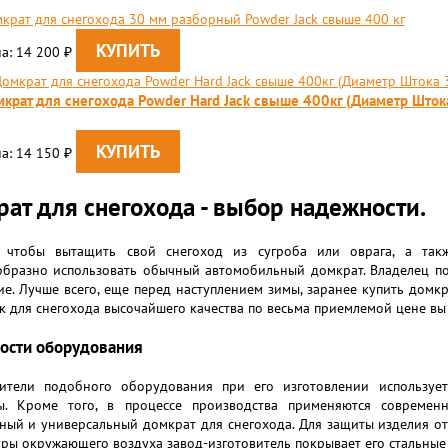
крат для снегохода 30 мм разборный Powder Jack свыше 400 кг
а: 14 200
₽
крат для снегохода Powder Hard Jack свыше 400кг (Диаметр Што
а: 14 150
₽
ат для снегохода - выбор надежности.
 чтобы вытащить свой снегоход из сугроба или оврага, а так
бразно использовать обычный автомобильный домкрат. Владелец поп
ие. Лучше всего, еще перед наступлением зимы, заранее купить домк
 для снегохода высочайшего качества по весьма приемлемой цене вы
ости оборудования
ители подобного оборудования при его изготовлении используе
ы. Кроме того, в процессе производства применяются современ
ый и универсальный домкрат для снегохода. Для защиты изделия от
ры окружающего воздуха завод-изготовитель покрывает его стальные