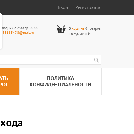
Вход
Регистрация
ыходных с 9:00 до 20:00
В
корзине
0
товаров
,
653183438@mail.ru
На сумму
0
₽
АТЬ
ПОЛИТИКА
РОС
КОНФИДЕНЦИАЛЬНОСТИ
охода