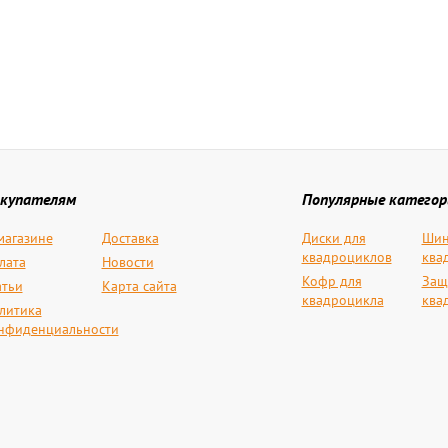
купателям
Популярные категор
магазине
Доставка
Диски для
Шин
квадроциклов
ква
лата
Новости
Кофр для
Защ
атьи
Карта сайта
квадроцикла
ква
литика
нфиденциальности