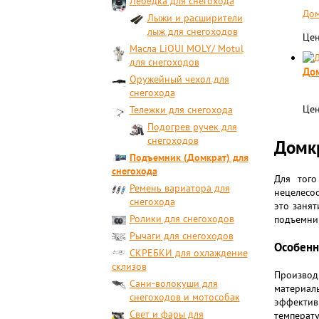
Лебедка для снегохода
Дом
Лыжи и расширители
лыж для снегоходов
Цен
Масла LiQUI MOLY/ Motul
для снегоходов
Дом
Оружейный чехол для
снегохода
Цен
Тележки для снегохода
Подогрев ручек для
снегоходов
Домкр
Подъемник (Домкрат) для
снегохода
Для того
Ремень вариатора для
нецелесоо
снегохода
это занят
Ролики для снегоходов
подъемник
Рычаги для снегоходов
Особенн
СКРЕБКИ для охлаждение
склизов
Производ
Сани-волокуши для
материал
снегоходов и мотособак
эффективн
Свет и фары для
температу