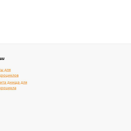
ии
ы для
дроциклов
ита днища для
дроцикла