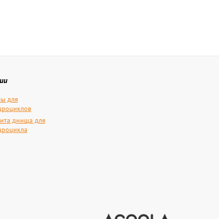
ии
ы для
дроциклов
ита днища для
дроцикла