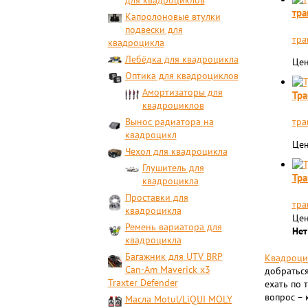
для квадроциклов
тра
Капролоновые втулки
подвески для
тра
квадроцикла
Лебёдка для квадроцикла
Цен
Оптика для квадроциклов
Амортизаторы для
Тра
квадроциклов
Вынос радиатора на
тра
квадроцикл
Цен
Чехол для квадроцикла
Глушитель для
Тра
квадроцикла
Проставки для
тра
квадроцикла
Цен
Ремень вариатора для
Нет
квадроцикла
Багажник для UTV BRP
Квадроци
Can-Am Maverick x3
добраться
Traxter Defender
ехать по 
вопрос – 
Масла Motul/LiQUI MOLY