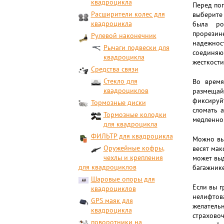
квадроцикла
Перед пог
Расширители колес для
выберите 
квадроцикла
была ро
прорезине
Рулевой наконечник
надежнос
Рычаги подвески для
соединяющ
квадроцикла
жесткости
Средства связи
Стекло для
Во время
квадроциклов
размещай
фиксируй
Тормозные диски
сломать а
Тормозные колодки
медленно 
для квадроцикла
ФИЛЬТР для квадроцикла
Можно выб
Оружейные кофры,
весят мак
чехлы и крепления
может выд
для квадроциклов
багажник
Шаровые опоры для
Если вы г
квадроциклов
нелифтова
GPS маяк для
желатель
квадроцикла
страхово
поворотники на