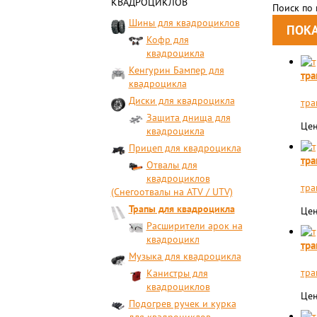
КВАДРОЦИКЛОВ
Поиск по
Шины для квадроциклов
Кофр для
квадроцикла
Кенгурин Бампер для
тра
квадроцикла
Диски для квадроцикла
тра
Защита днища для
Цен
квадроцикла
Прицеп для квадроцикла
тра
Отвалы для
квадроциклов
тра
(Снегоотвалы на ATV / UTV)
Трапы для квадроцикла
Цен
Расширители арок на
квадроцикл
тра
Музыка для квадроцикла
тра
Канистры для
квадроциклов
Цен
Подогрев ручек и курка