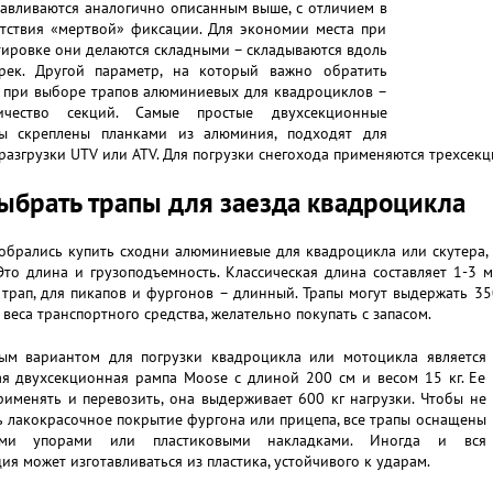
авливаются аналогично описанным выше, с отличием в
утствия «мертвой» фиксации. Для экономии места при
ировке они делаются складными – складываются вдоль
рек. Другой параметр, на который важно обратить
 при выборе трапов алюминиевых для квадроциклов –
ичество секций. Самые простые двухсекционные
ры скреплены планками из алюминия, подходят для
разгрузки UTV или ATV. Для погрузки снегохода применяются трехсек
ыбрать трапы для заезда квадроцикла
собрались купить сходни алюминиевые для квадроцикла или скутера,
Это длина и грузоподъемность. Классическая длина составляет 1-3 
трап, для пикапов и фургонов – длинный. Трапы могут выдержать 35
 веса транспортного средства, желательно покупать с запасом.
ым вариантом для погрузки квадроцикла или мотоцикла является
ая двухсекционная рампа Moose с длиной 200 см и весом 15 кг. Ее
именять и перевозить, она выдерживает 600 кг нагрузки. Чтобы не
 лакокрасочное покрытие фургона или прицепа, все трапы оснащены
ыми упорами или пластиковыми накладками. Иногда и вся
ия может изготавливаться из пластика, устойчивого к ударам.