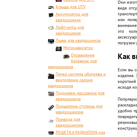
Они изгот
Крыша для UTV
виде отс
транспорт
Аккумулятор для
или попе
квадроцикла
внимание
Лифт-киты для
это кол
квадроцикла
аксессуа
Лыжи для квадроцикла
погрузки-
Мотонавигатор
Как в
Ограждение
багажник для
квадроцикла
Если вы 
Печка система обогрева и
изделия. 
вентиляции салона
короткий 
квадроцикла
исходя из
Подножки пассажира для
квадроцикла
Популярн
раскладн
Подшипник ступицы для
удобно пр
квадроциклов
повредить
Привода для
резинов
квадроциклов
конструкц
РЕШЕТКА РАДИАТОРА для