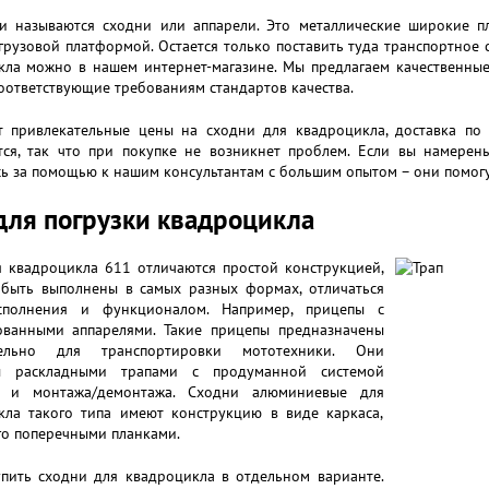
и называются сходни или аппарели. Это металлические широкие п
грузовой платформой. Остается только поставить туда транспортное с
кла можно в нашем интернет-магазине. Мы предлагаем качественные
оответствующие требованиям стандартов качества.
т привлекательные цены на сходни для квадроцикла, доставка по 
тся, так что при покупке не возникнет проблем. Если вы намерен
ь за помощью к нашим консультантам с большим опытом – они помогу
для погрузки квадроцикла
я квадроцикла 611 отличаются простой конструкцией,
 быть выполнены в самых разных формах, отличаться
сполнения и функционалом. Например, прицепы с
ованными аппарелями. Такие прицепы предназначены
тельно для транспортировки мототехники. Они
ы раскладными трапами с продуманной системой
и и монтажа/демонтажа. Сходни алюминиевые для
кла такого типа имеют конструкцию в виде каркаса,
го поперечными планками.
пить сходни для квадроцикла в отдельном варианте.