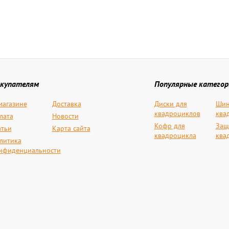
купателям
Популярные категор
магазине
Доставка
Диски для
Шин
квадроциклов
ква
лата
Новости
Кофр для
Защ
атьи
Карта сайта
квадроцикла
ква
литика
нфиденциальности