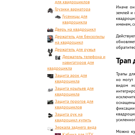
для квадроциклов
Иначе он
Грузики вариатора
землей и 
Гусеницы для
квадроци
квадроцикла
именем, с
Дверь на квадроцикл
Действую
Держатель для бензопилы
обновляе
на квадроцикл
обратитес
Держатель для ружья
Держатель телефона и
Трап 
навигаторов для
квадроцикла
Трапы дл
Защита арок для
но могут
квадроцикла
видом и
Защита крыльев для
интегрир
квадроцикла
исключи
Защита порогов для
оснащен
квадроциклов
фиксаци
квадроци
Защита рук на
усиленно
квадроцикл купить
Зеркала заднего вида
Можно ку
Кабина для UTV