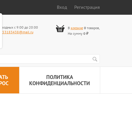
Вход
Регистрация
ыходных с 9:00 до 20:00
В
корзине
0
товаров
,
653183438@mail.ru
На сумму
0
₽
АТЬ
ПОЛИТИКА
РОС
КОНФИДЕНЦИАЛЬНОСТИ