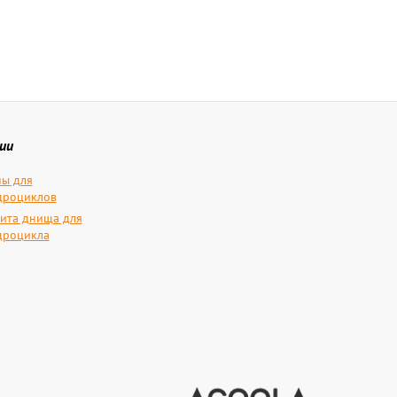
ии
ы для
дроциклов
ита днища для
дроцикла