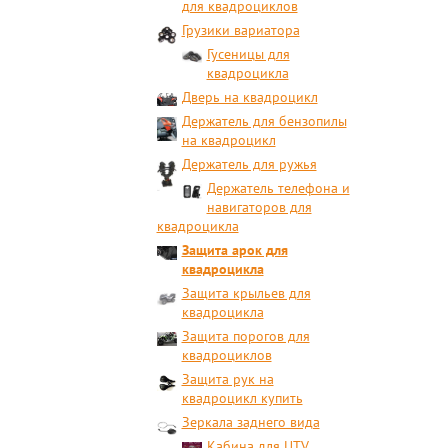
для квадроциклов
Грузики вариатора
Гусеницы для
квадроцикла
Дверь на квадроцикл
Держатель для бензопилы
на квадроцикл
Держатель для ружья
Держатель телефона и
навигаторов для
квадроцикла
Защита арок для
квадроцикла
Защита крыльев для
квадроцикла
Защита порогов для
квадроциклов
Защита рук на
квадроцикл купить
Зеркала заднего вида
Кабина для UTV