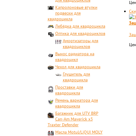
для квадроциклов
Цен
Капролоновые втулки
Ски
подвески для
квадроцикла
Защ
Лебёдка для квадроцикла
Оптика для квадроциклов
Защ
Амортизаторы для
Цен
квадроциклов
Вынос радиатора на
квадроцикл
Чехол для квадроцикла
Глушитель для
квадроцикла
Проставки для
квадроцикла
Ремень вариатора для
квадроцикла
Багажник для UTV BRP
Can-Am Maverick x3
Traxter Defender
Масла Motul/LiQUI MOLY