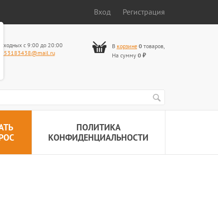
Вход
Регистрация
ыходных с 9:00 до 20:00
В
корзине
0
товаров
,
653183438@mail.ru
На сумму
0
₽
АТЬ
ПОЛИТИКА
РОС
КОНФИДЕНЦИАЛЬНОСТИ