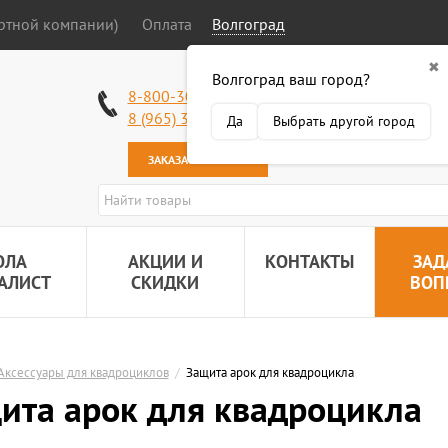
ортной компании)
Оплата
Волгоград
✖
Волгоград ваш город?
Работаем без в
8-800-301-50-58
Наша почта:
89
8 (965) 318-34-38
Да
Выбрать другой город
ЗАКАЗАТЬ ЗВОНОК
ОЛА
АКЦИИ И
КОНТАКТЫ
ЗАД
АЛИСТ
СКИДКИ
ВОП
Аксессуары для квадроциклов
/
Защита арок для квадроцикла
ита арок для квадроцикла