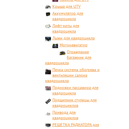
Крыша для UTV
Аккумулятор для
квадроцикла
Лифт-киты для
квадроцикла
Лыжи для квадроцикла
Мотонавигатор
Ограждение
багажник для
квадроцикла
Печка система обогрева и
вентиляции салона
квадроцикла
Подножки пассажира для
квадроцикла
Подшипник ступицы для
квадроциклов
Привода для
квадроциклов
РЕШЕТКА РАДИАТОРА для