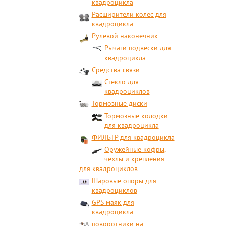
квадроцикла
Расширители колес для
квадроцикла
Рулевой наконечник
Рычаги подвески для
квадроцикла
Средства связи
Стекло для
квадроциклов
Тормозные диски
Тормозные колодки
для квадроцикла
ФИЛЬТР для квадроцикла
Оружейные кофры,
чехлы и крепления
для квадроциклов
Шаровые опоры для
квадроциклов
GPS маяк для
квадроцикла
поворотники на