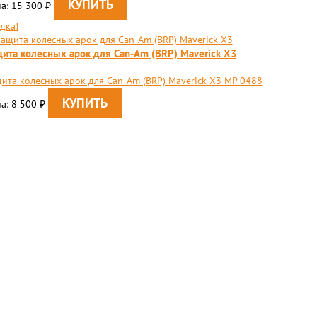
а: 15 300
₽
дка!
ита колесных арок для Can-Am (BRP) Maverick X3
ита колесных арок для Can-Am (BRP) Maverick X3 MP 0488
а: 8 500
₽