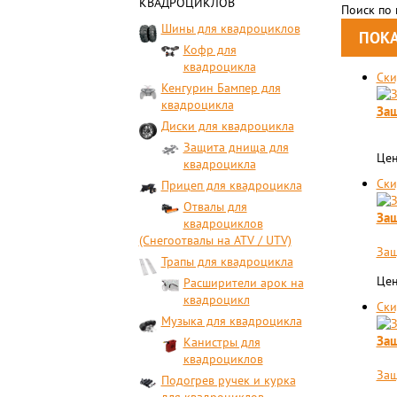
КВАДРОЦИКЛОВ
Поиск по
Шины для квадроциклов
Кофр для
квадроцикла
Ски
Кенгурин Бампер для
квадроцикла
Защ
Диски для квадроцикла
Защита днища для
Цен
квадроцикла
Ски
Прицеп для квадроцикла
Отвалы для
Защ
квадроциклов
(Снегоотвалы на ATV / UTV)
Защ
Трапы для квадроцикла
Цен
Расширители арок на
квадроцикл
Ски
Музыка для квадроцикла
Защ
Канистры для
квадроциклов
Защ
Подогрев ручек и курка