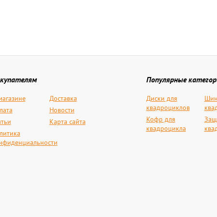
купателям
Популярные категор
магазине
Доставка
Диски для
Шин
квадроциклов
ква
лата
Новости
Кофр для
Защ
атьи
Карта сайта
квадроцикла
ква
литика
нфиденциальности