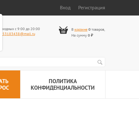
Вход
Регистрация
ыходных с 9:00 до 20:00
В
корзине
0
товаров
,
653183438@mail.ru
На сумму
0
₽
АТЬ
ПОЛИТИКА
РОС
КОНФИДЕНЦИАЛЬНОСТИ