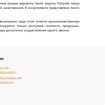
амые лучшие варианты такой защиты. Покупая такую
й качественной. В ассортименте представлено много
рвоначально сюда стоит отнести высококачественную
нтируется только доступная стоимость продукции.
вара достаточно осуществления одного звонка.
ии
ы для
дроциклов
ита днища для
дроцикла