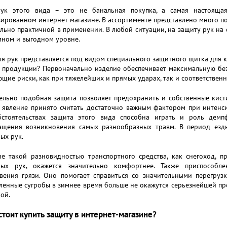
ук этого вида – это не банальная покупка, а самая настояща
ированном интернет-магазине. В ассортименте представлено много по
льно практичной в применении. В любой ситуации, на защиту рук на 
мном и выгодном уровне.
я рук представляется под видом специального защитного щитка для к
продукции? Первоначально изделие обеспечивает максимальную безо
щие риски, как при тяжелейших и прямых ударах, так и соответствен
льно подобная защита позволяет предохранить и собственные кисти
 явление принято считать достаточно важным фактором при интенс
стоятельствах защита этого вида способна играть и роль демпф
ащения возникновения самых разнообразных травм. В период езды
ых рук.
ие такой разновидностью транспортного средства, как снегоход,
ных рук, окажется значительно комфортнее. Также приспособл
вения грязи. Оно помогает справиться со значительными перегрузк
енные сугробы в зимнее время больше не окажутся серьезнейшей про
ой.
тоит купить защиту в интернет-магазине?