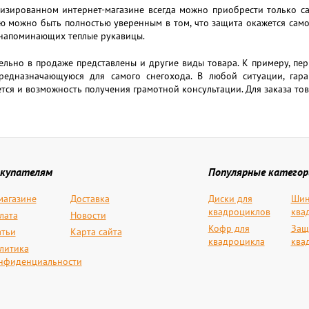
лизированном интернет-магазине всегда можно приобрести только с
 можно быть полностью уверенным в том, что защита окажется само
 напоминающих теплые рукавицы.
льно в продаже представлены и другие виды товара. К примеру, пе
предназначающуюся для самого снегохода. В любой ситуации, гара
тся и возможность получения грамотной консультации. Для заказа то
купателям
Популярные категор
магазине
Доставка
Диски для
Шин
квадроциклов
ква
лата
Новости
Кофр для
Защ
атьи
Карта сайта
квадроцикла
ква
литика
нфиденциальности