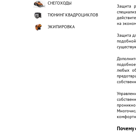
СНЕГОХОДЫ
Защита р
специализ
ТЮНИНГ КВАДРОЦИКЛОВ
действите
на эконо
ЭКИПИРОВКА
Защита дл
подобной 
существую
Дополните
подобное
любых об
предотвр
собственн
Управлен
собствен
проникно
Многочисл
комфортн
Почему с