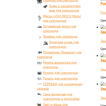
Лебедка для снегохода
Рук
Лыжи и расширители
лыж для снегоходов
Рук
Масла LiQUI MOLY/ Motul
Цен
для снегоходов
Оружейный чехол для
снегохода
Защ
Тележки для снегохода
Защ
Подогрев ручек для
снегоходов
Цен
Подъемник (Домкрат) для
снегохода
Защ
Ремень вариатора для
снегохода
Защ
Ролики для снегоходов
Цен
Рычаги для снегоходов
СКРЕБКИ для охлаждение
Защ
склизов
Сани-волокуши для
Защ
снегоходов и мотособак
Свет и фары для
Цен