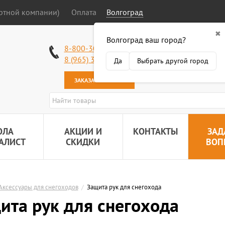
ортной компании)
Оплата
Волгоград
✖
Волгоград ваш город?
Работаем без в
8-800-301-50-58
Наша почта:
89
8 (965) 318-34-38
Да
Выбрать другой город
ЗАКАЗАТЬ ЗВОНОК
ОЛА
АКЦИИ И
КОНТАКТЫ
ЗАД
АЛИСТ
СКИДКИ
ВОП
Аксессуары для снегоходов
/
Защита рук для снегохода
ита рук для снегохода