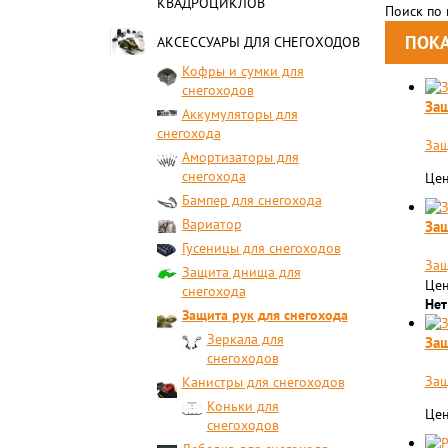
КВАДРОЦИКЛОВ
Поиск по
АКСЕССУАРЫ ДЛЯ СНЕГОХОДОВ
Кофры и сумки для
снегоходов
Защ
Аккумуляторы для
снегохода
Защ
Амортизаторы для
снегохода
Цен
Бампер для снегохода
Вариатор
Защ
Гусеницы для снегоходов
Защ
Защита днища для
Цен
снегохода
Нет
Защита рук для снегохода
Зеркала для
Защ
снегоходов
Защ
Канистры для снегоходов
Коньки для
Цен
снегоходов