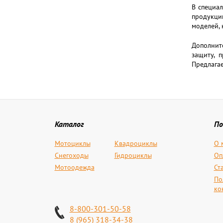
В специа
продукцию
моделей,
Дополните
защиту, 
Предлагае
Каталог
По
Мотоциклы
Квадроциклы
О 
Снегоходы
Гидроциклы
Оп
Мотоодежда
Ст
По
ко
8-800-301-50-58
8 (965) 318-34-38