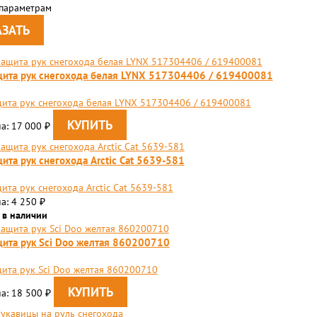
 параметрам
ита рук снегохода белая LYNX 517304406 / 619400081
ита рук снегохода белая LYNX 517304406 / 619400081
а: 17 000
₽
ита рук снегохода Arctic Cat 5639-581
ита рук снегохода Arctic Cat 5639-581
а: 4 250
₽
 в наличии
ита рук Sci Doo желтая 860200710
ита рук Sci Doo желтая 860200710
а: 18 500
₽