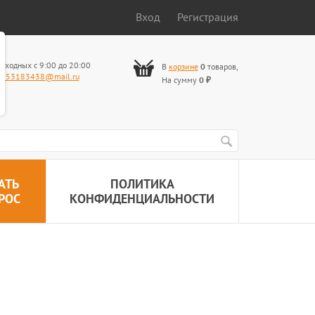
Вход
Регистрация
ыходных с 9:00 до 20:00
В
корзине
0
товаров
,
653183438@mail.ru
На сумму
0
₽
АТЬ
ПОЛИТИКА
РОС
КОНФИДЕНЦИАЛЬНОСТИ