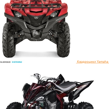
Kвадроцикл Yamaha G