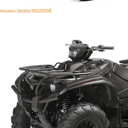
дроцикл Yamaha WOLVERINE