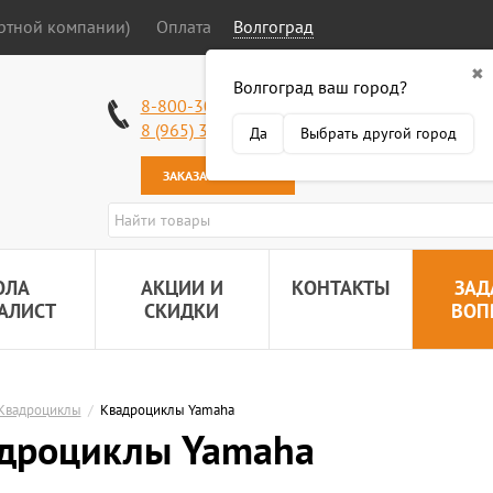
ортной компании)
Оплата
Волгоград
✖
Волгоград ваш город?
Работаем без в
8-800-301-50-58
Наша почта:
89
8 (965) 318-34-38
Да
Выбрать другой город
ЗАКАЗАТЬ ЗВОНОК
ОЛА
АКЦИИ И
КОНТАКТЫ
ЗАД
АЛИСТ
СКИДКИ
ВОП
Квадроциклы
/
Квадроциклы Yamaha
дроциклы Yamaha