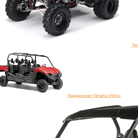
Yam
Квадроцикл Yamaha Viking