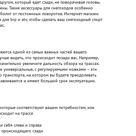
ругом, который едет сзади, не поворачивая головы.
ины. Такие аксессуары для снегоходов особенно
 болит от постоянных поворотов. Интернет-магазин
для brp и atv, чтобы сделать ваш снегоходный спорт
ас.
вляются одной из самых важных частей вашего
учше видеть, что происходит позади вас. Например,
начительно увеличите дальность обзора на трассах.
 и универсальные, с регулируемыми ножками – эти
о транспорта, на котором вы будете преодолевать
анавливаются и имеют большой срок эксплуатации.
 которые соответствуют вашим потребностям, или
исходит на трассе
и себя слева и справа
р происходящего сзади