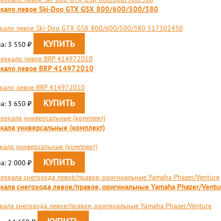
кало левое Ski-Doo GTX GSX 800/600/500/380
кало левое Ski-Doo GTX GSX 800/600/500/380 517302450
а: 3 550
₽
ркало левое BRP 414972010
кало левое BRP 414972010
а: 3 650
₽
кала универсальные (комплект)
кала универсальные (комплект)
а: 2 000
₽
кала снегохода левое/правое, оригинальные Yamaha Phazer/Ventu
кала снегохода левое/правое, оригинальные Yamaha Phazer/Venture