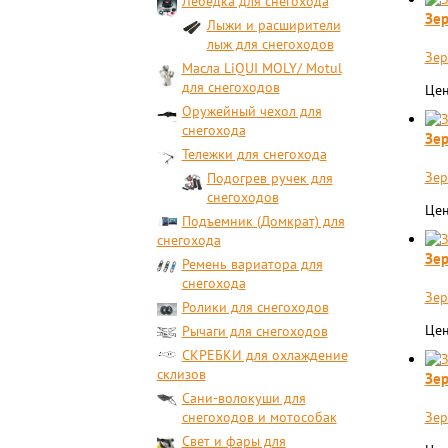
Лебедка для снегохода
Зер
Лыжи и расширители
лыж для снегоходов
Зер
Масла LiQUI MOLY/ Motul
для снегоходов
Цен
Оружейный чехол для
снегохода
Зе
Тележки для снегохода
Зер
Подогрев ручек для
снегоходов
Цен
Подъемник (Домкрат) для
снегохода
Зер
Ремень вариатора для
снегохода
Зер
Ролики для снегоходов
Цен
Рычаги для снегоходов
СКРЕБКИ для охлаждение
склизов
Зер
Сани-волокуши для
снегоходов и мотособак
Зер
Свет и фары для