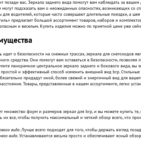
т позади вас. Зеркала заднего вида помогут вам наблюдать за вашим д
 могут подсказать вам о неожиданных опасностях, возникающих со сп
 для водителей, которые часто совершают длительные поездки, а шея
иль» предлагает большой ассортимент товаров, наборов и комплектов 
опасным и веселым. Купить изделия можно по приятной цене уже сейч
мущества
ь идет о безопасности на снежных трассах, зеркала для снегоходов я
ного средства. Они помогут вам оставаться в безопасности, позволяя л
упите панорамное центральное зеркало заднего и бокового вида, вы з
 простой и эффективный способ изменить внешний вид brp. Стильные
бязательно придадут иной, более свежий и энергичный вид для вашег
асстояния. Товары, представленные в нашем ассортименте, легко уст
т множество форм и размеров зеркал для brp, и вы можете купить те,
ь их все, чтобы получить максимальный и четкий обзор всего, что про
ового вида
. Лучше всего подходят для того, чтобы держать взгляд позад
него вида
. Устанавливаются весьма просто и обеспечивают ясный обзо