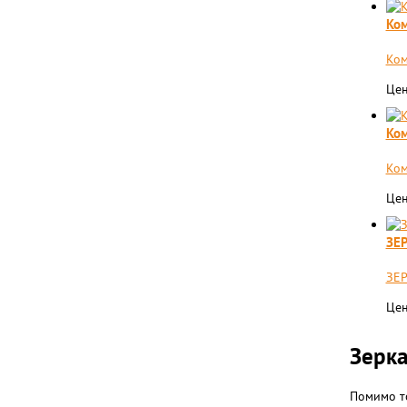
Ком
Ком
Цен
Ком
Ком
Цен
ЗЕ
ЗЕР
Цен
Зерка
Помимо то