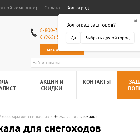
ортной компании)
Оплата
Волгоград
✖
Волгоград ваш город?
Работаем без в
8-800-301-50-58
Наша почта:
89
8 (965) 318-34-38
Да
Выбрать другой город
ЗАКАЗАТЬ ЗВОНОК
ОЛА
АКЦИИ И
КОНТАКТЫ
ЗАД
АЛИСТ
СКИДКИ
ВОП
Аксессуары для снегоходов
/
Зеркала для снегоходов
кала для снегоходов