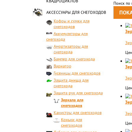
КВАДРОЦИКЛОВ
Поиск по
АКСЕССУАРЫ ДЛЯ СНЕГОХОДОВ
Кофры и сумки для
снегоходов
Зер
Аккумуляторы для
снегохода
Зер
Амортизаторы для
снегохода
Цен
Бампер для снегохода
Вариатор
Зер
Гусеницы для снегоходов
Зер
Защита днища для
снегохода
Цен
Защита рук для снегохода
Зеркала для
Зер
снегоходов
Канистры для снегоходов
Зер
Коньки для
Цен
снегоходов