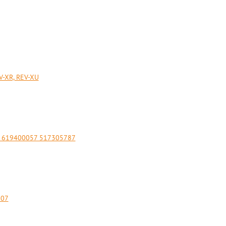
V-XR, REV-XU
8 619400057 517305787
607