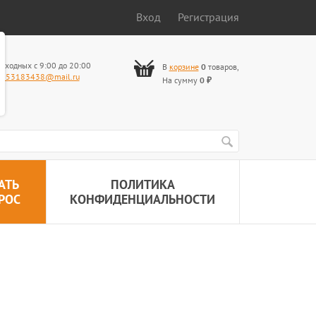
Вход
Регистрация
ыходных с 9:00 до 20:00
В
корзине
0
товаров
,
653183438@mail.ru
На сумму
0
₽
АТЬ
ПОЛИТИКА
РОС
КОНФИДЕНЦИАЛЬНОСТИ