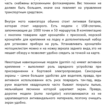
часть снабжены встроенными фотокамерами. Вес техники не
должен быть большим, иначе она повлияет на управление
транспортным средством.
Внутри мото навигатора обычно стоит литиевая батарея,
которая стоит недорого. Есть модели с USB-слотами,
запоминающие до 1000 точек и 50 маршрутов. В комплектацию
с многими товарами идет кронштейн с присоской, морской
кронштейн для крепления на лодку и дополнительный набор
для установки прибора на руль. Устанавливать кронштейн
мотоциклистам можно и на ножку зеркала заднего вида, это не
мешает обзору и позволяет удобно следить за точкой на карте.
Некоторые навигационные модели (garmin ru) имеют активное
крепление – выполняют роль зарядного устройства при
присоединении к бортовой электропроводке. Сенсорные
экраны – самое большое удобство для водителя, правда, при
активном использовании есть риск повредить тач-пад, ведь
руки водителя квадроцикла часто бывают покрыты пылью,
мельчайшие песчинки которой царапают экран. Правда,
дорогие модели (zumo navigator) изготавливаются из не
царапающегося антивандального материала, поэтому очищать
экран удобно.