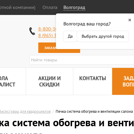
ортной компании)
Оплата
Волгоград
✖
Волгоград ваш город?
Работаем без в
8-800-301-50-58
Наша почта:
89
8 (965) 318-34-38
Да
Выбрать другой город
ЗАКАЗАТЬ ЗВОНОК
ОЛА
АКЦИИ И
КОНТАКТЫ
ЗАД
АЛИСТ
СКИДКИ
ВОП
Аксессуары для квадроциклов
/
Печка система обогрева и вентиляции салона
ка система обогрева и вент