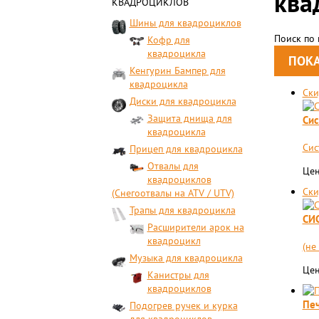
ква
КВАДРОЦИКЛОВ
Шины для квадроциклов
Поиск по
Кофр для
квадроцикла
Кенгурин Бампер для
квадроцикла
Ски
Диски для квадроцикла
Защита днища для
Сис
квадроцикла
Сис
Прицеп для квадроцикла
Отвалы для
Цен
квадроциклов
Ски
(Снегоотвалы на ATV / UTV)
Трапы для квадроцикла
СИС
Расширители арок на
квадроцикл
(не
Музыка для квадроцикла
Цен
Канистры для
квадроциклов
Печ
Подогрев ручек и курка