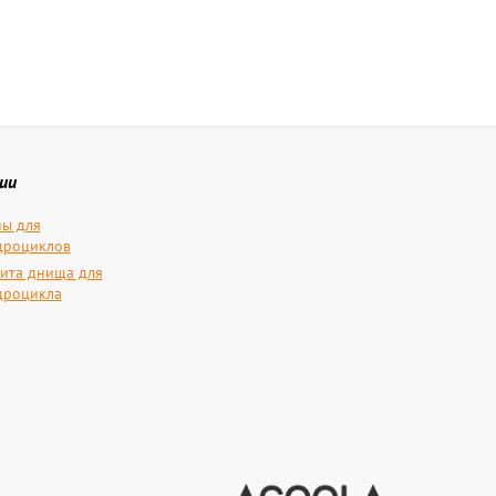
ии
ы для
дроциклов
ита днища для
дроцикла