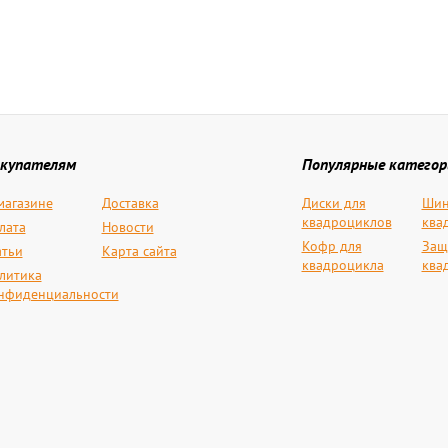
купателям
Популярные категор
магазине
Доставка
Диски для
Шин
квадроциклов
ква
лата
Новости
Кофр для
Защ
атьи
Карта сайта
квадроцикла
ква
литика
нфиденциальности