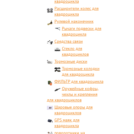
квадроцикла
Расширители колес для
квадроцикла
Рулевой наконечник
Рычаги подвески для
квадроцикла
Средства связи
Стекло для
квадроциклов
Тормозные диски
Тормозные колодки
для квадроцикла
ФИЛЬТР для квадроцикла
Оружейные кофры,
чехлы и крепления
для квадроциклов
Шаровые опоры для
квадроциклов
GPS маяк для
квадроцикла
поворотники на