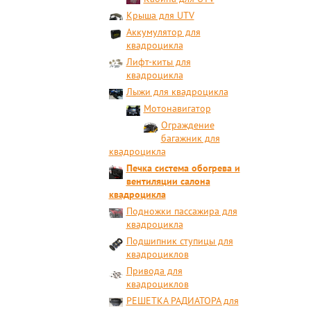
Крыша для UTV
Аккумулятор для
квадроцикла
Лифт-киты для
квадроцикла
Лыжи для квадроцикла
Мотонавигатор
Ограждение
багажник для
квадроцикла
Печка система обогрева и
вентиляции салона
квадроцикла
Подножки пассажира для
квадроцикла
Подшипник ступицы для
квадроциклов
Привода для
квадроциклов
РЕШЕТКА РАДИАТОРА для