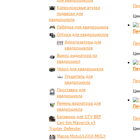
для квадроциклов
Печ
Капролоновые втулки
подвески для
Цен
квадроцикла
Лебёдка для квадроцикла
Печ
Оптика для квадроциклов
Амортизаторы для
Печ
квадроциклов
Цен
Вынос радиатора на
квадроцикл
Печ
Чехол для квадроцикла
Глушитель для
Печ
квадроцикла
Проставки для
Цен
квадроцикла
Ремень вариатора для
Печ
квадроцикла
Багажник для UTV BRP
Печ
Can-Am Maverick x3
Traxter Defender
Цен
Масла Motul/LiQUI MOLY