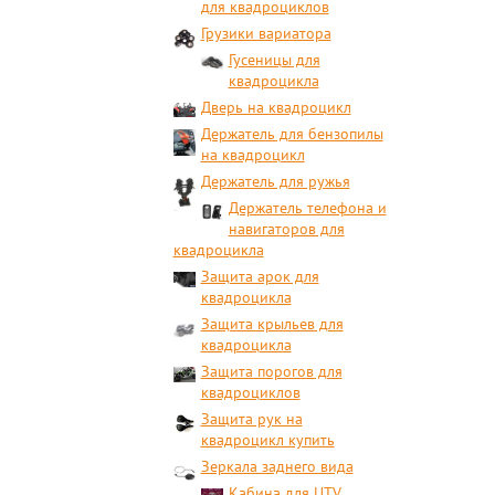
для квадроциклов
Грузики вариатора
Гусеницы для
квадроцикла
Дверь на квадроцикл
Держатель для бензопилы
на квадроцикл
Держатель для ружья
Держатель телефона и
навигаторов для
квадроцикла
Защита арок для
квадроцикла
Защита крыльев для
квадроцикла
Защита порогов для
квадроциклов
Защита рук на
квадроцикл купить
Зеркала заднего вида
Кабина для UTV