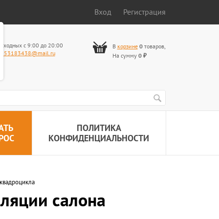
Вход
Регистрация
ыходных с 9:00 до 20:00
В
корзине
0
товаров
,
653183438@mail.ru
На сумму
0
₽
АТЬ
ПОЛИТИКА
РОС
КОНФИДЕНЦИАЛЬНОСТИ
 квадроцикла
иляции салона