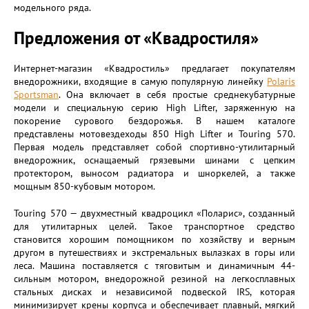
модельного ряда.
Предложения от «Квадростиля»
Интернет-магазин «Квадростиль» предлагает покупателям
внедорожники, входящие в самую популярную линейку
Polaris
Sportsman
. Она включает в себя простые среднекубатурные
модели и специальную серию High Lifter, заряженную на
покорение сурового бездорожья. В нашем каталоге
представлены мотовездеходы 850 High Lifter и Touring 570.
Первая модель представляет собой спортивно-утилитарный
внедорожник, оснащаемый грязевыми шинами с цепким
протектором, выносом радиатора и шноркелей, а также
мощным 850-кубовым мотором.
Touring 570 — двухместный квадроцикл «Поларис», созданный
для утилитарных целей. Такое транспортное средство
становится хорошим помощником по хозяйству и верным
другом в путешествиях и экстремальных вылазках в горы или
леса. Машина поставляется с тяговитым и динамичным 44-
сильным мотором, внедорожной резиной на легкосплавных
стальных дисках и независимой подвеской IRS, которая
минимизирует крены корпуса и обеспечивает плавный, мягкий