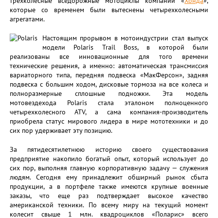
трехколесные вседорожные мотоциклы компании «
Хонда
»,
которые со временем были вытеснены четырехколесными
агрегатами.
Настоящим прорывом в мотоиндустрии стал выпуск
модели Polaris Trail Boss, в которой были
реализованы все инновационные для того времени
технические решения, а именно: автоматическая трансмиссия
вариаторного типа, передняя подвеска «МакФерсон», задняя
подвеска с большим ходом, дисковые тормоза на все колеса и
полноразмерные сплошные подножки. Эта модель
мотовездехода Polaris стала эталоном полноценного
четырехколесного ATV, а сама компания-производитель
приобрела статус мирового лидера в мире мототехники и до
сих пор удерживает эту позицию.
За пятидесятилетнюю историю своего существования
предприятие накопило богатый опыт, который использует до
сих пор, выполняя главную корпоративную задачу — служения
людям. Сегодня ему принадлежит обширный рынок сбыта
продукции, а в портфеле также имеются крупные военные
заказы, что еще раз подтверждает высокое качество
американской техники. По всему миру на текущий момент
колесит свыше 1 млн. квадроциклов «Поларис» всего