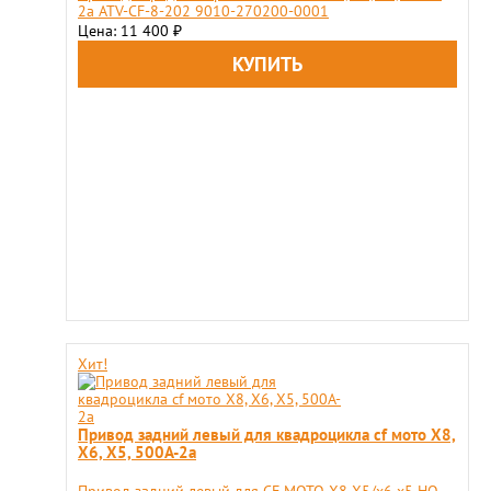
2a ATV-CF-8-202 9010-270200-0001
Цена: 11 400
₽
Хит!
Привод задний левый для квадроцикла cf мото X8,
X6, X5, 500A-2a