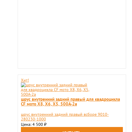
Хит!
шрус внутренний задний правый для квадроцикла
CF мото X8, X6, X5, 500A-2a
шрус внутренний задний правый всборе 9010-
280230-1000
Цена: 4 500
₽