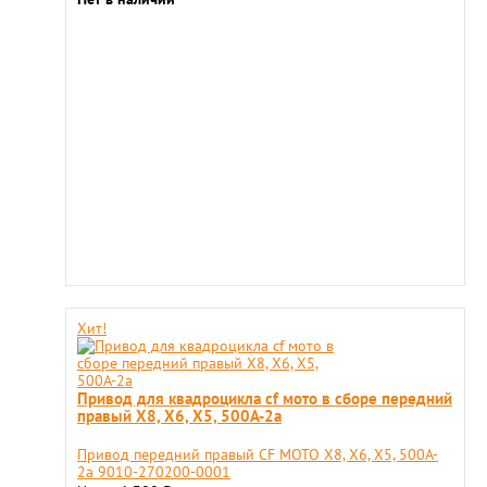
Хит!
Привод для квадроцикла cf мото в сборе передний
правый X8, X6, X5, 500A-2a
Привод передний правый CF MOTO X8, X6, X5, 500A-
2a 9010-270200-0001