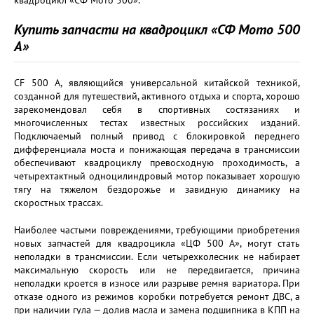
квадроцикл «СФ Мото 500».
Купить запчасти на квадроцикл «СФ Мото 500
А»
CF 500 A, являющийся универсальной китайской техникой,
созданной для путешествий, активного отдыха и спорта, хорошо
зарекомендовал себя в спортивных состязаниях и
многочисленных тестах известных российских изданий.
Подключаемый полный привод с блокировкой переднего
дифференциала моста и понижающая передача в трансмиссии
обеспечивают квадроциклу превосходную проходимость, а
четырехтактный одноцилиндровый мотор показывает хорошую
тягу на тяжелом бездорожье и завидную динамику на
скоростных трассах.
Наиболее частыми повреждениями, требующими приобретения
новых запчастей для квадроцикла «ЦФ 500 А», могут стать
неполадки в трансмиссии. Если четырехколесник не набирает
максимальную скорость или не передвигается, причина
неполадки кроется в износе или разрыве ремня вариатора. При
отказе одного из режимов коробки потребуется ремонт ДВС, а
при наличии гула — долив масла и замена подшипника в КПП на