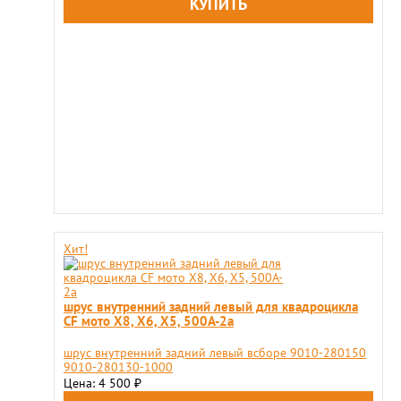
Хит!
шрус внутренний задний левый для квадроцикла
CF мото X8, X6, X5, 500A-2a
шрус внутренний задний левый всборе 9010-280150
9010-280130-1000
Цена: 4 500
₽