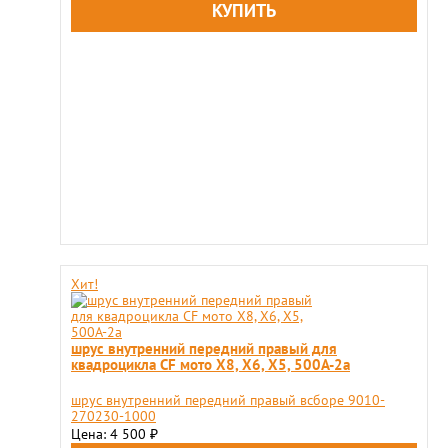
Хит!
шрус внутренний передний правый для
квадроцикла CF мото X8, X6, X5, 500A-2a
шрус внутренний передний правый всборе 9010-
270230-1000
Цена: 4 500
₽